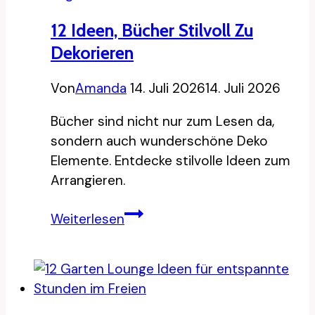
Fenster
12 Ideen, Bücher Stilvoll Zu
perfekt
Dekorieren
zu
platzieren
Von
Amanda
14. Juli 2026
14. Juli 2026
Bücher sind nicht nur zum Lesen da,
sondern auch wunderschöne Deko
Elemente. Entdecke stilvolle Ideen zum
Arrangieren.
12
Weiterlesen
Ideen,
Bücher
stilvoll
zu
dekorieren