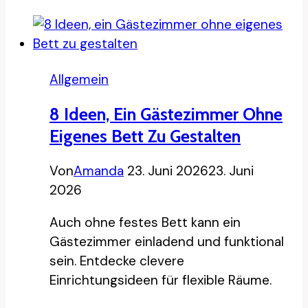
Ideen
für
deinen
Keller
Allgemein
8 Ideen, Ein Gästezimmer Ohne
Eigenes Bett Zu Gestalten
Von
Amanda
23. Juni 2026
23. Juni
2026
Auch ohne festes Bett kann ein
Gästezimmer einladend und funktional
sein. Entdecke clevere
Einrichtungsideen für flexible Räume.