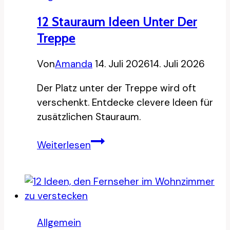
12 Stauraum Ideen Unter Der
Treppe
Von
Amanda
14. Juli 2026
14. Juli 2026
Der Platz unter der Treppe wird oft
verschenkt. Entdecke clevere Ideen für
zusätzlichen Stauraum.
12
Weiterlesen
Stauraum
Ideen
unter
der
Treppe
Allgemein