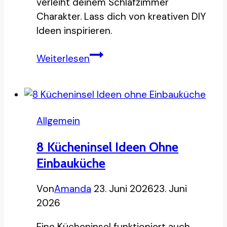
verleiht deinem Schlafzimmer
Charakter. Lass dich von kreativen DIY
Ideen inspirieren.
10
Weiterlesen
Ideen
für
ein
Rückenteil
Allgemein
fürs
Bett
8 Kücheninsel Ideen Ohne
zum
Einbauküche
Selbermachen
Von
Amanda
23. Juni 2026
23. Juni
2026
Eine Kücheninsel funktioniert auch