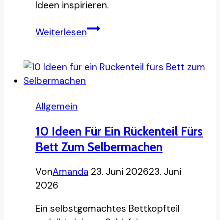
Ideen inspirieren.
10
Weiterlesen
Wandgestaltung
Ideen
für
ein
stilvolles
Allgemein
Gäste
WC
10 Ideen Für Ein Rückenteil Fürs
Bett Zum Selbermachen
Von
Amanda
23. Juni 2026
23. Juni
2026
Ein selbstgemachtes Bettkopfteil