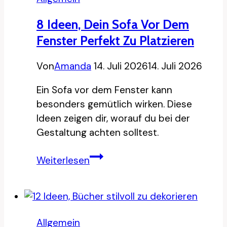
Grundstücke
8 Ideen, Dein Sofa Vor Dem
Fenster Perfekt Zu Platzieren
Von
Amanda
14. Juli 2026
14. Juli 2026
Ein Sofa vor dem Fenster kann
besonders gemütlich wirken. Diese
Ideen zeigen dir, worauf du bei der
Gestaltung achten solltest.
8
Weiterlesen
Ideen,
dein
Sofa
vor
Allgemein
dem