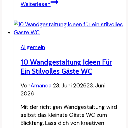
8
Weiterlesen
Ideen,
ein
Gästezimmer
ohne
eigenes
Allgemein
Bett
zu
10 Wandgestaltung Ideen Für
gestalten
Ein Stilvolles Gäste WC
Von
Amanda
23. Juni 2026
23. Juni
2026
Mit der richtigen Wandgestaltung wird
selbst das kleinste Gäste WC zum
Blickfang. Lass dich von kreativen