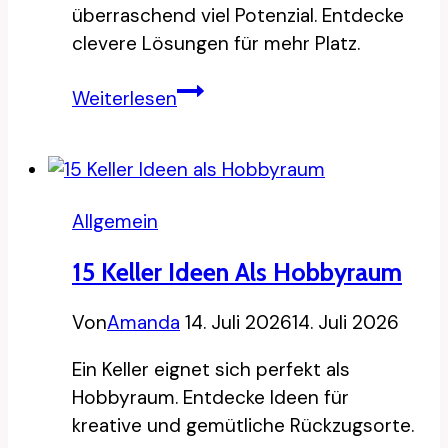
überraschend viel Potenzial. Entdecke
clevere Lösungen für mehr Platz.
10
Weiterlesen
Ideen,
eine
kleine
Garage
Allgemein
optimal
zu
15 Keller Ideen Als Hobbyraum
nutzen
Von
Amanda
14. Juli 2026
14. Juli 2026
Ein Keller eignet sich perfekt als
Hobbyraum. Entdecke Ideen für
kreative und gemütliche Rückzugsorte.