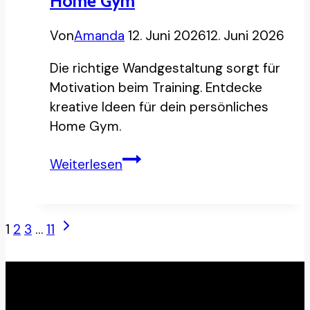
Home Gym
Von
Amanda
12. Juni 2026
12. Juni 2026
Die richtige Wandgestaltung sorgt für
Motivation beim Training. Entdecke
kreative Ideen für dein persönliches
Home Gym.
12
Weiterlesen
motivierende
Wandgestaltung
Ideen
Seitennavigation
Nächste
1
2
3
…
11
fürs
Seite
Home
Gym