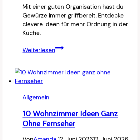
Mit einer guten Organisation hast du
Gewürze immer griffbereit. Entdecke
clevere Ideen für mehr Ordnung in der
Küche.
10
Weiterlesen
Ideen,
Gewürze
schön
zu
organisieren
Allgemein
10 Wohnzimmer Ideen Ganz
Ohne Fernseher
Von
Amanda
12. Juni 2026
12. Juni 2026