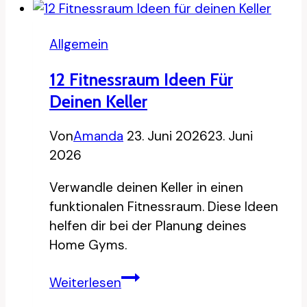
Ideen
für
Allgemein
entspannte
Stunden
12 Fitnessraum Ideen Für
im
Deinen Keller
Freien
Von
Amanda
23. Juni 2026
23. Juni
2026
Verwandle deinen Keller in einen
funktionalen Fitnessraum. Diese Ideen
helfen dir bei der Planung deines
Home Gyms.
12
Weiterlesen
Fitnessraum