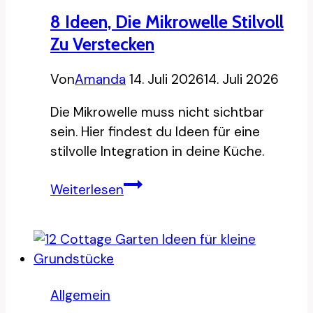
verstecken
8 Ideen, Die Mikrowelle Stilvoll
Zu Verstecken
Von
Amanda
14. Juli 2026
14. Juli 2026
Die Mikrowelle muss nicht sichtbar
sein. Hier findest du Ideen für eine
stilvolle Integration in deine Küche.
8
Weiterlesen
Ideen,
die
Mikrowelle
stilvoll
zu
Allgemein
verstecken