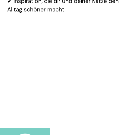
✔ Inspiration, die dir und deiner Katze den
Alltag schöner macht
Mehr Inspiration Findest Du Auf
Pinterest