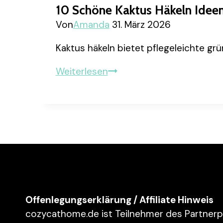
10 Schöne Kaktus Häkeln Idee
Von
Amanda
31. März 2026
Kaktus häkeln bietet pflegeleichte gr
10
Weiterlesen
schöne
Kaktus
Häkeln
Ideen
Offenlegungserklärung / Affiliate Hinweis
cozycathome.de ist Teilnehmer des Partner