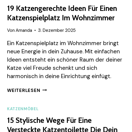
19 Katzengerechte Ideen Für Einen
Katzenspielplatz Im Wohnzimmer
Von
Amanda
3. Dezember 2025
Ein Katzenspielplatz im Wohnzimmer bringt
neue Energie in dein Zuhause. Mit einfachen
Ideen entsteht ein schöner Raum der deiner
Katze viel Freude schenkt und sich
harmonisch in deine Einrichtung einfügt.
19
WEITERLESEN
KATZENGERECHTE
IDEEN
FÜR
KATZENMÖBEL
EINEN
15 Stylische Wege Für Eine
KATZENSPIELPLATZ
IM
Versteckte Katzentoilette Die Dein