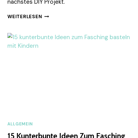
nächstes DIY Projekt.
10
WEITERLESEN
SCHÖNE
KATZENBETT
HÄKELN
IDEEN
FÜR
EIN
GEMÜTLICHES
ZUHAUSE
ALLGEMEIN
15 Kunterbunte Ideen Zum Fasching