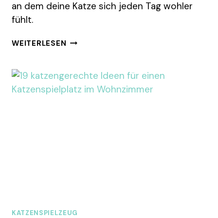
an dem deine Katze sich jeden Tag wohler
fühlt.
21
WEITERLESEN
TIPPS
MIT
DENEN
WOHNUNGSKATZEN
GLÜCKLICHER
LEBEN
UND
SICH
WOHLER
FÜHLEN
KATZENSPIELZEUG