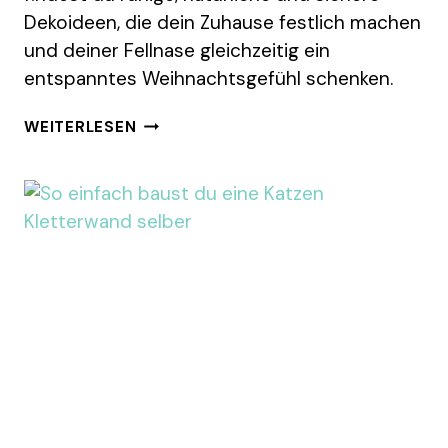
Dekoideen, die dein Zuhause festlich machen
und deiner Fellnase gleichzeitig ein
entspanntes Weihnachtsgefühl schenken.
KATZENSICHERE
WEITERLESEN
WEIHNACHTSDEKO
FÜR
EIN
ENTSPANNTES
FEST
MIT
DEINER
SAMTPFOTE