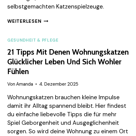
selbstgemachten Katzenspielzeuge.
KATZENSPIELZEUG
WEITERLESEN
HÄKELN
FÜR
ANFÄNGER
GESUNDHEIT & PFLEGE
–
21 Tipps Mit Denen Wohnungskatzen
VOM
ERSTEN
Glücklicher Leben Und Sich Wohler
FADEN
Fühlen
BIS
ZUM
Von
Amanda
4. Dezember 2025
FERTIGEN
SPIELZEUG
Wohnungskatzen brauchen kleine Impulse
damit ihr Alltag spannend bleibt. Hier findest
du einfache liebevolle Tipps die für mehr
Spiel Geborgenheit und Ausgeglichenheit
sorgen. So wird deine Wohnung zu einem Ort