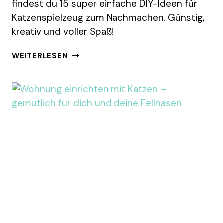
findest du 15 super einfache DIY-Ideen für
Katzenspielzeug zum Nachmachen. Günstig,
kreativ und voller Spaß!
KATZENSPIELZUG
WEITERLESEN
SELBER
BASTELN:
15
IDEEN
DIE
DEINE
KATZE
LIEBEN
WIRD