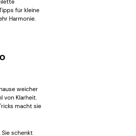
ilette
ipps für kleine
mehr Harmonie.
So
uhause weicher
l von Klarheit.
Tricks macht sie
. Sie schenkt