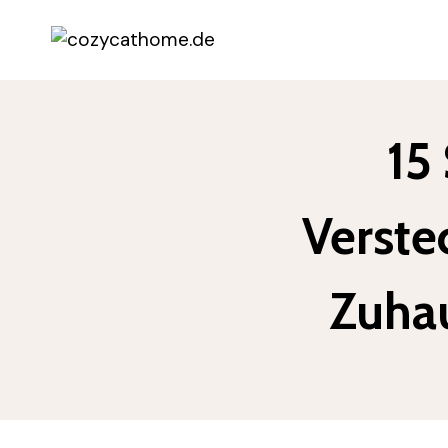
Zum
Inhalt
springen
15
Verste
Zuhau