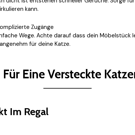
h dicht ist entstehen schneller Gerüche. Sorge fü
irkulieren kann.
 komplizierte Zugänge
infache Wege. Achte darauf dass dein Möbelstück 
s angenehm für deine Katze.
 Für Eine Versteckte Katze
ckt Im Regal