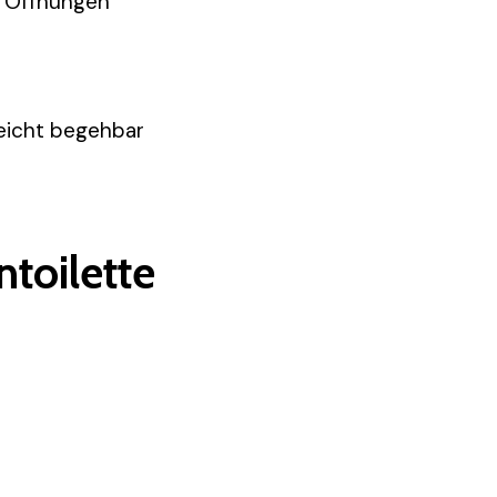
r Öffnungen
leicht begehbar
ntoilette