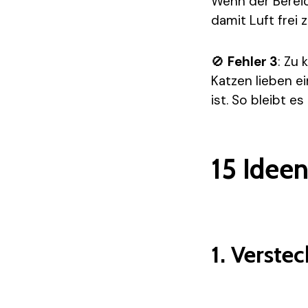
Wenn der Bereic
damit Luft frei z
🚫
Fehler 3
: Zu
Katzen lieben e
ist. So bleibt e
15 Ideen
1. Verste