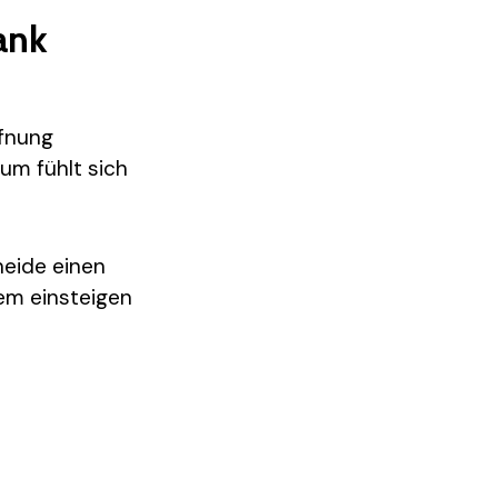
ank
ffnung
aum fühlt sich
neide einen
uem einsteigen