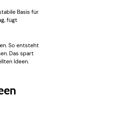
tabile Basis für
g, fügt
en. So entsteht
en. Das spart
llten Ideen.
een