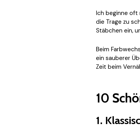
Ich beginne oft
die Trage zu sc
Stäbchen ein, um
Beim Farbwechse
ein sauberer Üb
Zeit beim Vernäh
10 Schö
1. Klassi