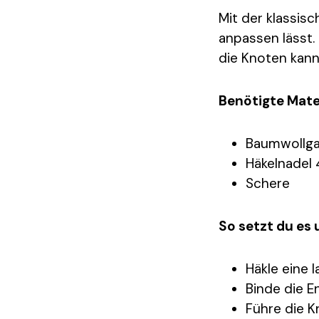
Mit der klassisc
anpassen lässt.
die Knoten kann
Benötigte Mater
Baumwollga
Häkelnadel
Schere
So setzt du es 
Häkle eine 
Binde die E
Führe die K