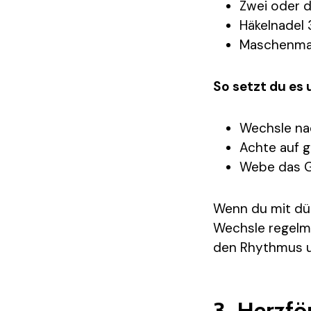
Zwei oder d
Häkelnadel
Maschenmar
So setzt du es 
Wechsle nac
Achte auf g
Webe das G
Wenn du mit dünn
Wechsle regelmä
den Rhythmus u
3. Herzfö