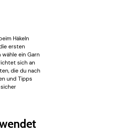
beim Häkeln
die ersten
h wähle ein Garn
ichtet sich an
nten, die du nach
en und Tipps
 sicher
rwendet