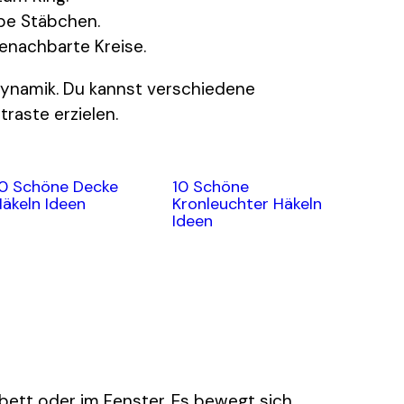
be Stäbchen.
enachbarte Kreise.
 Dynamik. Du kannst verschiedene
raste erzielen.
10 Schöne Decke
10 Schöne
äkeln Ideen
Kronleuchter Häkeln
Ideen
bett oder im Fenster. Es bewegt sich